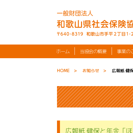
ホーム
当協会の概要
事業の
HOME
お知らせ
広報紙 健
広報紙 健保と年金「